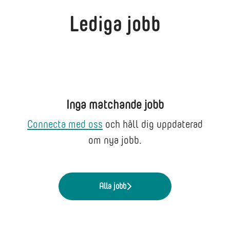
Lediga jobb
Inga matchande jobb
Connecta med oss
och håll dig uppdaterad
om nya jobb.
Alla jobb
Läs om SSbD (Safe and sustainable by
Läs mer om IVLs arbete inom Säker och
Läs om stöd kring lagkrav för