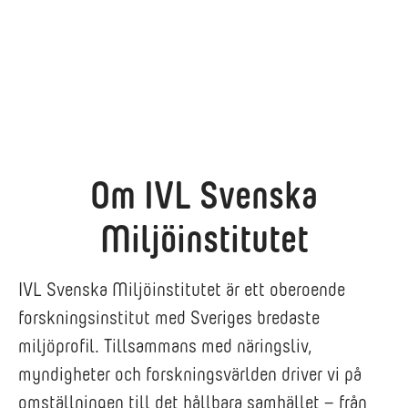
design) på ivl.se
hållbar kemi på ivl.se
kemikalier på ivl.se
Om IVL Svenska
Miljöinstitutet
IVL Svenska Miljöinstitutet är ett oberoende
forskningsinstitut med Sveriges bredaste
miljöprofil. Tillsammans med näringsliv,
myndigheter och forskningsvärlden driver vi på
omställningen till det hållbara samhället – från