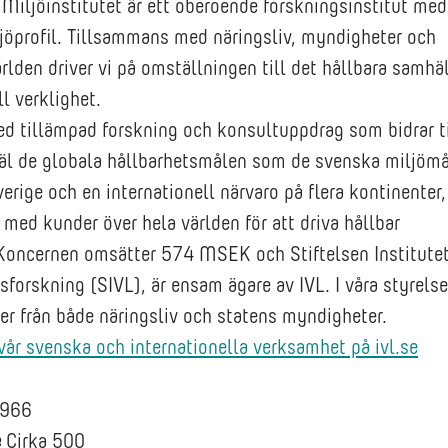
Miljöinstitutet är ett oberoende forskningsinstitut med
jöprofil. Tillsammans med näringsliv, myndigheter och
rlden driver vi på omställningen till det hållbara samhäl
l verklighet.
ed tillämpad forskning och konsultuppdrag som bidrar ti
väl de globala hållbarhetsmålen som de svenska miljömå
erige och en internationell närvaro på flera kontinenter, 
med kunder över hela världen för att driva hållbar
Koncernen omsätter 574 MSEK och Stiftelsen Institutet
sforskning (SIVL), är ensam ägare av IVL. I våra styrelser
er från både näringsliv och statens myndigheter.
år svenska och internationella verksamhet på ivl.se
966
e
Cirka 500