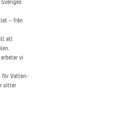
 Sveriges
let – från
ll att
len.
arbetar vi
 för Vatten-
 sitter