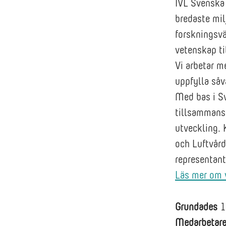
IVL Svenska 
bredaste mil
forskningsvä
vetenskap til
Vi arbetar m
uppfylla så
Med bas i Sv
tillsammans 
utveckling. 
och Luftvård
representant
Läs mer om v
Grundades
1
Medarbetar