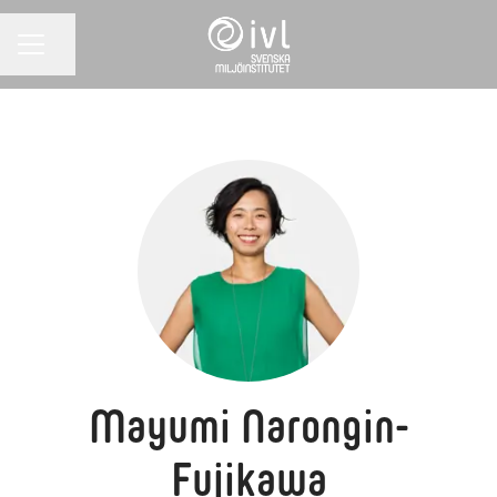
Dela sidan
KARRIÄRMENY
Mayumi Narongin-
Fujikawa