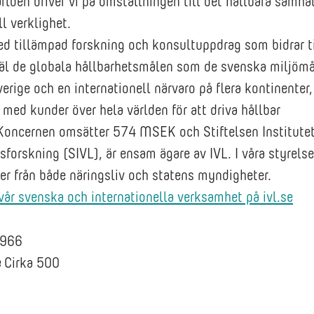
rlden driver vi på omställningen till det hållbara samhäl
l verklighet.
ed tillämpad forskning och konsultuppdrag som bidrar ti
väl de globala hållbarhetsmålen som de svenska miljömå
erige och en internationell närvaro på flera kontinenter, 
med kunder över hela världen för att driva hållbar
Koncernen omsätter 574 MSEK och Stiftelsen Institutet
sforskning (SIVL), är ensam ägare av IVL. I våra styrelser
er från både näringsliv och statens myndigheter.
år svenska och internationella verksamhet på ivl.se
966
e
Cirka 500