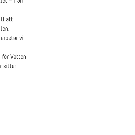
let – från
ll att
len.
arbetar vi
 för Vatten-
 sitter