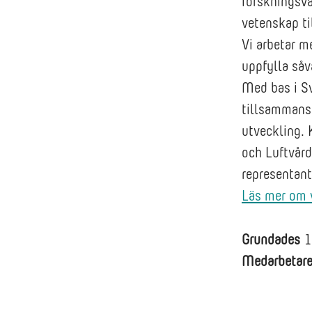
forskningsvä
vetenskap til
Vi arbetar m
uppfylla så
Med bas i Sv
tillsammans 
utveckling. 
och Luftvård
representant
Läs mer om v
Grundades
1
Medarbetar