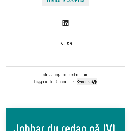
ivl.se
Inloggning för medarbetare
Logga in till Connect
·
Svenska
Byt språk
Jobbar du redan på IVL