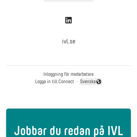
ivl.se
Inloggning för medarbetare
Logga in till Connect
·
Svenska
Byt språk
Jobbar du redan på IVL