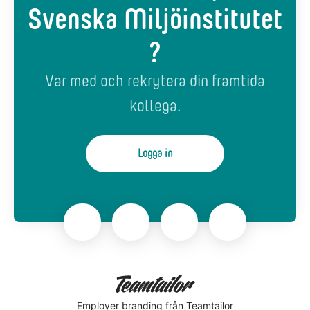
Svenska Miljöinstitutet
?
Var med och rekrytera din framtida
kollega.
Logga in
Employer branding
från Teamtailor