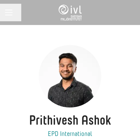
Dela sidan
KARRIÄRMENY
Prithivesh Ashok
EPD International