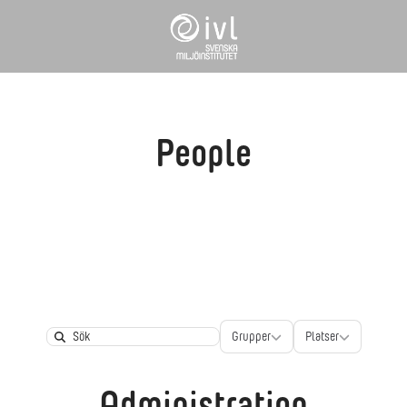
People
Grupper
Platser
Grupper
Platser
Search
Administration